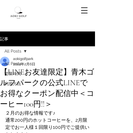
記事
All Posts
aokigolfpark
All Posts
2024年2月6日
【LINEお友達限定】青木ゴ
営業時間
ルフパークの公式LINEで
利用方法
お得なクーポン配信中＜コ
ーヒー100円!!＞
２月のお得な情報です♪
通常200円のホットコーヒーを、2月限
定でお一人様１回限り100円でご提供い