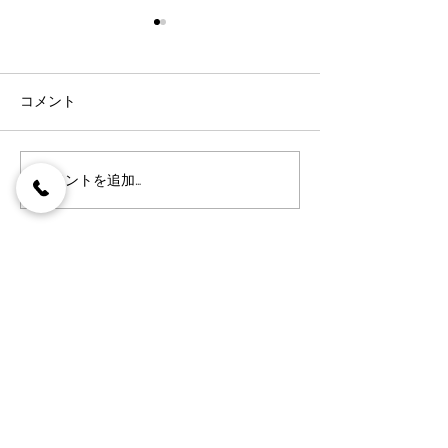
コメント
コメントを追加…
夏本番！かき氷無料クー
青木ゴルフパー
ポン配信中！
いたしました。
【運営】有限会社ナスアイ
​【店舗情報】
〒325-0103
栃木県那須塩原